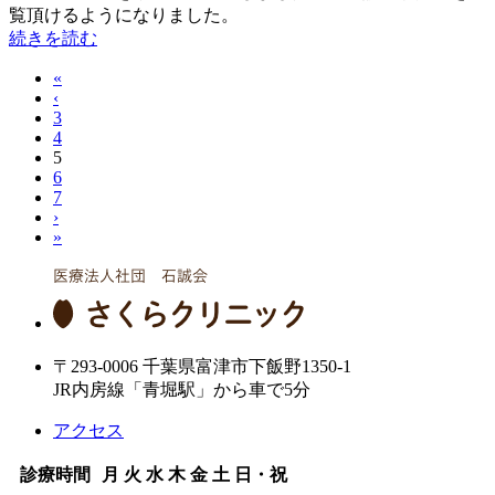
覧頂けるようになりました。
続きを読む
«
‹
3
4
5
6
7
›
»
〒293-0006 千葉県富津市下飯野1350-1
JR内房線「青堀駅」から車で5分
アクセス
診療時間
月
火
水
木
金
土
日・祝