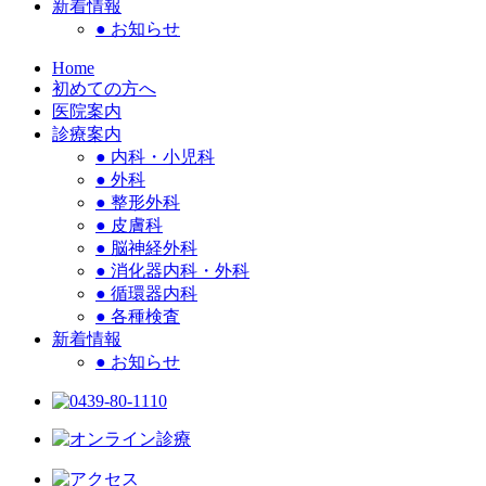
新着情報
●
お知らせ
Home
初めての方へ
医院案内
診療案内
●
内科・小児科
●
外科
●
整形外科
●
皮膚科
●
脳神経外科
●
消化器内科・外科
●
循環器内科
●
各種検査
新着情報
●
お知らせ