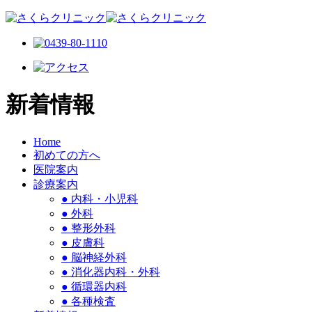
新着情報
Home
初めての方へ
医院案内
診療案内
●
内科・小児科
●
外科
●
整形外科
●
皮膚科
●
脳神経外科
●
消化器内科・外科
●
循環器内科
●
各種検査