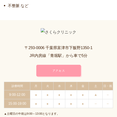
不整脈 など
〒293-0006 千葉県富津市下飯野1350-1
JR内房線「青堀駅」から車で5分
アクセス
診療時間
月
火
水
木
金
土
日・祝
9:00-12:00
●
●
●
●
●
▲
–
15:00-19:00
●
●
●
●
●
–
–
▲土曜日の午前は9:00～13:00となります。