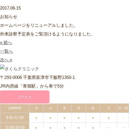
2017.06.15
お知らせ
ホームページをリニューアルしました。
外来診察予定表をご覧頂けるようになりました。
« 前へ
一覧へ
次へ »
〒293-0006 千葉県富津市下飯野1350-1
JR内房線「青堀駅」から車で5分
アクセス
診療時間
月
火
水
木
金
土
日・祝
9:00-12:00
●
●
●
●
●
▲
–
15:00-19:00
●
●
●
●
●
–
–